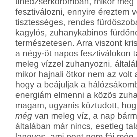
tinédzserkoromban, mikor még 
fesztiválozni, ennyire éreztem 
tisztességes, rendes fürdőszob
kagylós, zuhanykabinos fürdőne
természetesen. Arra viszont kri
a négy-öt napos fesztiválokon t
meleg vízzel zuhanyozni, általá
mikor hajnali ötkor nem az volt
hogy a beájuljak a hálózsákom
energiám elmenni a közös zuha
magam, ugyanis köztudott, hogy
még
van meleg víz, a nap bár
általában már nincs, esetleg ta
langyos, ami pont nem fáj még,