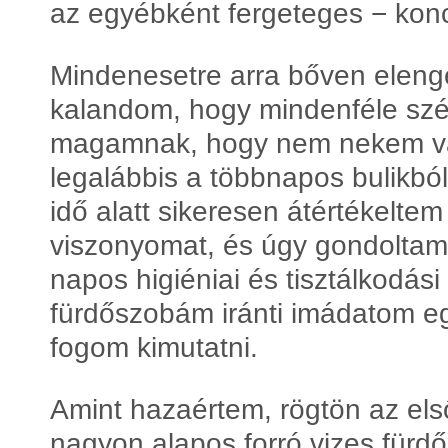
az egyébként fergeteges − konc
Mindenesetre arra bőven elenged
kalandom, hogy mindenféle szé
magamnak, hogy nem nekem val
legalábbis a többnapos bulikból
idő alatt sikeresen átértékelt
viszonyomat, és úgy gondoltam,
napos higiéniai és tisztálkodás
fürdőszobám iránti imádatom egy
fogom kimutatni.
Amint hazaértem, rögtön az első
nagyon alapos forró vizes fürdő