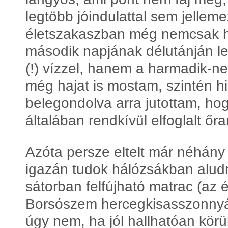
legtöbb jóindulattal sem jellem
életszakaszban még nemcsak ho
második napjának délutánján l
(!) vízzel, hanem a harmadik-
még hajat is mostam, szintén hid
belegondolva arra jutottam, h
általában rendkívül elfoglalt őr
Azóta persze eltelt már néhán
igazán tudok hálózsákban aludn
sátorban felfújható matrac (az 
Borsószem hercegkisasszonnyá
úgy nem, ha jól hallhatóan körü