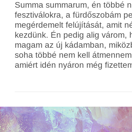
Summa summarum, én többé ne
fesztiválokra, a fürdőszobám p
megérdemelt felújítását, amit n
kezdünk. Én pedig alig várom,
magam az új kádamban, miközb
soha többé nem kell átmennem 
amiért idén nyáron még fizettem