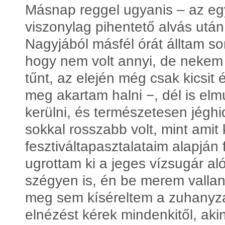
Másnap reggel ugyanis – az egy
viszonylag pihentető alvás után
Nagyjából másfél órát álltam so
hogy nem volt annyi, de nekem 
tűnt, az elején még csak kicsit
meg akartam halni −, dél is elmú
kerülni, és természetesen jéghi
sokkal rosszabb volt, mint amit
fesztiváltapasztalataim alapján 
ugrottam ki a jeges vízsugár al
szégyen is, én be merem valla
meg sem kíséreltem a zuhanyzás
elnézést kérek mindenkitől, akin