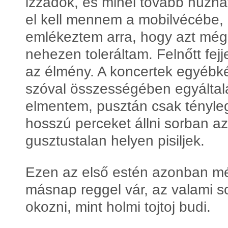
izzadok, és minél tovább húzha
el kell mennem a mobilvécébe, 
emlékeztem arra, hogy azt még
nehezen toleráltam. Felnőtt fejj
az élmény. A koncertek egyébké
szóval összességében egyálta
elmentem, pusztán csak tényleg
hosszú perceket állni sorban az
gusztustalan helyen pisiljek.
Ezen az első estén azonban mé
másnap reggel vár, az valami s
okozni, mint holmi tojtoj budi.