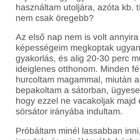
használtam utoljára, azóta kb. tí
nem csak öregebb?
Az első nap nem is volt annyira 
képességeim megkoptak ugyan, 
gyakorlás, és alig 20-30 perc mú
ideiglenes otthonom. Minden fé
hurcoltam magammal, miután a
bepakoltam a sátorban, ügyes
hogy ezzel ne vacakoljak majd 
sörsátor irányába indultam.
Próbáltam minél lassabban inn