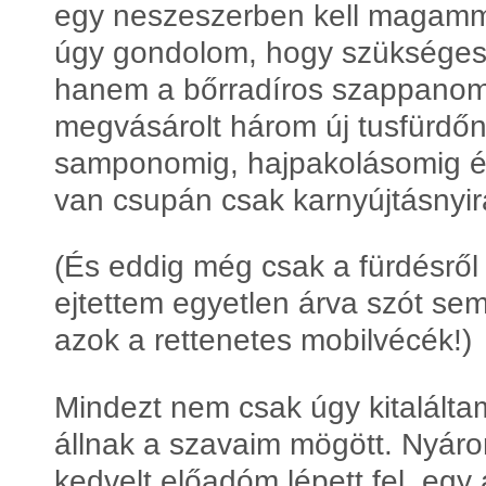
egy neszeszerben kell magamma
úgy gondolom, hogy szükséges 
hanem a bőrradíros szappanomtó
megvásárolt három új tusfürdő
samponomig, hajpakolásomig és
van csupán csak karnyújtásnyir
(És eddig még csak a fürdésről
ejtettem egyetlen árva szót se
azok a rettenetes mobilvécék!)
Mindezt nem csak úgy kitalálta
állnak a szavaim mögött. Nyár
kedvelt előadóm lépett fel, egy