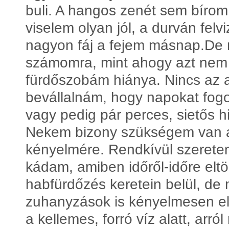
buli. A hangos zenét sem bírom
viselem olyan jól, a durván felvi
nagyon fáj a fejem másnap.De 
számomra, mint ahogy azt nem is
fürdőszobám hiánya. Nincs az a
bevállalnám, hogy napokat fogok
vagy pedig pár perces, sietős 
Nekem bizony szükségem van a
kényelmére. Rendkívül szerete
kádam, amiben időről-időre eltöl
habfürdőzés keretein belül, de 
zuhanyzások is kényelmesen el t
a kellemes, forró víz alatt, arr