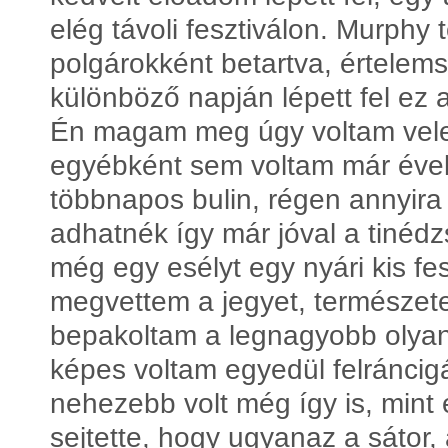
elég távoli fesztiválon. Murphy
polgárokként betartva, értelem
különböző napján lépett fel ez 
Én magam meg úgy voltam vele
egyébként sem voltam már évek 
többnapos bulin, régen annyira
adhatnék így már jóval a tinédz
még egy esélyt egy nyári kis fe
megvettem a jegyet, természet
bepakoltam a legnagyobb olya
képes voltam egyedül felráncigá
nehezebb volt még így is, mint 
sejtette, hogy ugyanaz a sátor, 