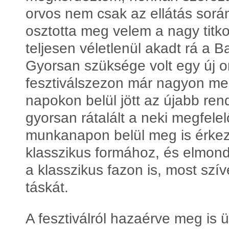
orvos nem csak az ellátás sorá
osztotta meg velem a nagy titko
teljesen véletlenül akadt rá a
Gyorsan szüksége volt egy új or
fesztiválszezon már nagyon meg
napokon belül jött az újabb re
gyorsan rátalált a neki megfele
munkanapon belül meg is érkez
klasszikus formához, és elmond
a klasszikus fazon is, most szív
táskát.
A fesztiválról hazaérve meg i