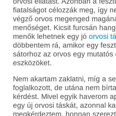
orvosi ellátást. Azonban a feszt
fiatalságot célozzák meg, így 
végző orvos megenged magának 
menőséget. Kicsit furcsán hangzi
menők lehetnek egy jó
orvosi t
döbbentem rá, amikor egy feszt
sátorhoz az orvos egy mutatós 
eszközöket.
Nem akartam zaklatni, míg a se
foglalkozott, de utána nem bír
kérdést. Mivel egyik haverom a
egy új orvosi táskát, azonnal k
megkérdeztem, honnan szerezte