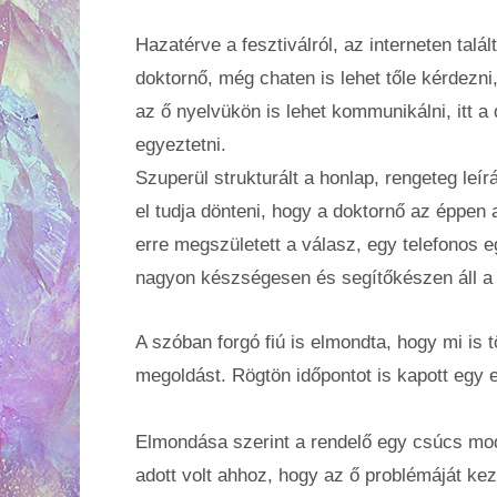
Hazatérve a fesztiválról, az interneten tal
doktornő, még chaten is lehet tőle kérdezni
az ő nyelvükön is lehet kommunikálni, itt a 
egyeztetni.
Szuperül strukturált a honlap, rengeteg leírá
el tudja dönteni, hogy a doktornő az éppen 
erre megszületett a válasz, egy telefonos e
nagyon készségesen és segítőkészen áll a
A szóban forgó fiú is elmondta, hogy mi is 
megoldást. Rögtön időpontot is kapott egy e
Elmondása szerint a rendelő egy csúcs mode
adott volt ahhoz, hogy az ő problémáját ke