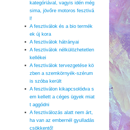
kategóriával, vagyis idén még
sima, jövőre motoros fesztivá
l!
A fesztiválok és a bio termék
ek új kora
A fesztiválok hátrányai
A fesztiválok nélkülözhetetlen
kellékei
A fesztiválok tervezgetése kö
zben a szemkörnyék-szérum
is szóba került
A fesztiválon kikapcsolódva s
em kellett a céges ügyek miat
t aggódni
A fesztiválozás alatt nem árt,
ha van az embernél gyulladás
csökkentő!