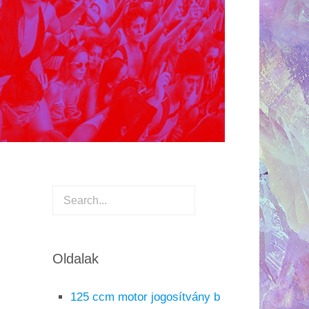
Oldalak
125 ccm motor jogosítvány b