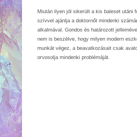
Miután ilyen jól sikerült a kis baleset után
szívvel ajánlja a doktornőt mindenki számá
alkalmával. Gondos és határozott jellemével
nem is beszélve, hogy milyen modern eszkö
munkát végez, a beavatkozásait csak avat
orvosolja mindenki problémáját.