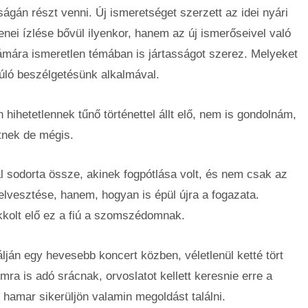
ágán részt venni. Új ismeretséget szerzett az idei nyári
enei ízlése bővül ilyenkor, hanem az új ismerőseivel való
ámára ismeretlen témában is jártasságot szerez. Melyeket
úló beszélgetésünk alkalmával.
ihetetlennek tűnő történettel állt elő, nem is gondolnám,
tnek de mégis.
l sodorta össze, akinek fogpótlása volt, és nem csak az
elvesztése, hanem, hogyan is épül újra a fogazata.
ukkolt elő ez a fiú a szomszédomnak.
álján egy hevesebb koncert közben, véletlenül ketté tört
mra is adó srácnak, orvoslatot kellett keresnie erre a
 hamar sikerüljön valamin megoldást találni.