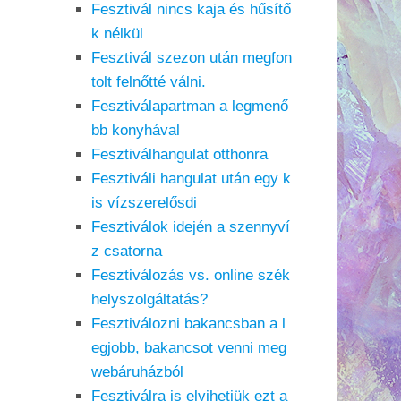
Fesztivál nincs kaja és hűsítő
k nélkül
Fesztivál szezon után megfon
tolt felnőtté válni.
Fesztiválapartman a legmenő
bb konyhával
Fesztiválhangulat otthonra
Fesztiváli hangulat után egy k
is vízszerelősdi
Fesztiválok idején a szennyví
z csatorna
Fesztiválozás vs. online szék
helyszolgáltatás?
Fesztiválozni bakancsban a l
egjobb, bakancsot venni meg
webáruházból
Fesztiválra is elvihetjük ezt a