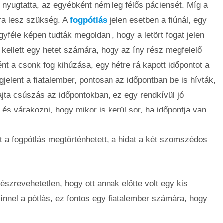
 nyugtatta, az egyébként némileg félős páciensét. Míg a
sra lesz szükség. A
fogpótlás
jelen esetben a fiúnál, egy
gyféle képen tudták megoldani, hogy a letört fogat jelen
 kellett egy hetet számára, hogy az íny rész megfelelő
nt a csonk fog kihúzása, egy hétre rá kapott időpontot a
gjelent a fiatalember, pontosan az időpontban be is hívták,
ajta csúszás az időpontokban, ez egy rendkívül jó
 és várakozni, hogy mikor is kerül sor, ha időpontja van
t a fogpótlás megtörténhetett, a hidat a két szomszédos
e észrevehetetlen, hogy ott annak előtte volt egy kis
ínnel a pótlás, ez fontos egy fiatalember számára, hogy