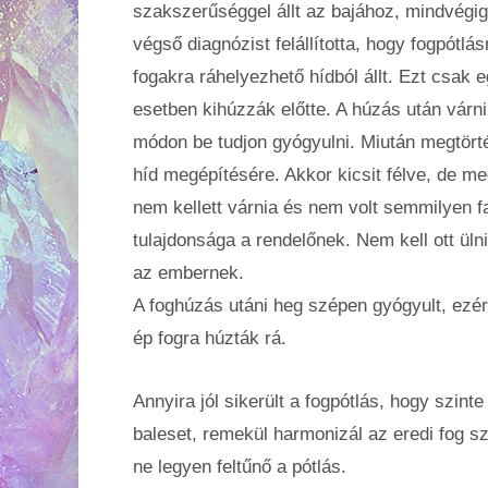
szakszerűséggel állt az bajához, mindvégig
végső diagnózist felállította, hogy fogpótlá
fogakra ráhelyezhető hídból állt. Ezt csak e
esetben kihúzzák előtte. A húzás után várni
módon be tudjon gyógyulni. Miután megtörté
híd megépítésére. Akkor kicsit félve, de me
nem kellett várnia és nem volt semmilyen f
tulajdonsága a rendelőnek. Nem kell ott ülni
az embernek.
A foghúzás utáni heg szépen gyógyult, ezér
ép fogra húzták rá.
Annyira jól sikerült a fogpótlás, hogy szint
baleset, remekül harmonizál az eredi fog sz
ne legyen feltűnő a pótlás.