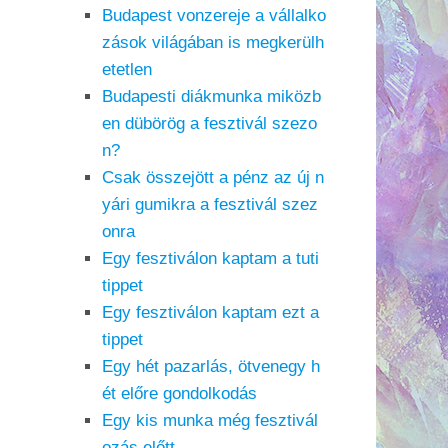
Budapest vonzereje a vállalko
zások világában is megkerülh
etetlen
Budapesti diákmunka miközb
en dübörög a fesztivál szezo
n?
Csak összejött a pénz az új n
yári gumikra a fesztivál szez
onra
Egy fesztiválon kaptam a tuti
tippet
Egy fesztiválon kaptam ezt a
tippet
Egy hét pazarlás, ötvenegy h
ét előre gondolkodás
Egy kis munka még fesztivál
ozás előtt