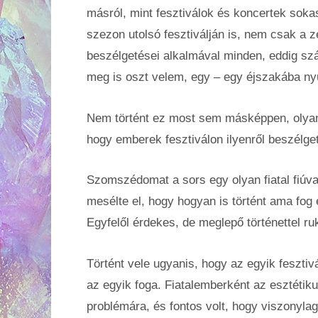
másról, mint fesztiválok és koncertek sokas
szezon utolsó fesztiválján is, nem csak a z
beszélgetései alkalmával minden, eddig sz
meg is oszt velem, egy – egy éjszakába ny
Nem történt ez most sem másképpen, olyan h
hogy emberek fesztiválon ilyenről beszélge
Szomszédomat a sors egy olyan fiatal fiúva
mesélte el, hogy hogyan is történt ama fog 
Egyfelől érdekes, de meglepő történettel r
Történt vele ugyanis, hogy az egyik fesztiv
az egyik foga. Fiatalemberként az esztétiku
problémára, és fontos volt, hogy viszonylag