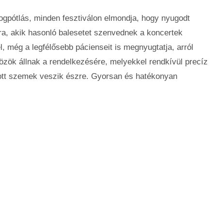
i fogpótlás, minden fesztiválon elmondja, hogy nyugodt
ra, akik hasonló balesetet szenvednek a koncertek
, még a legfélősebb pácienseit is megnyugtatja, arról
zök állnak a rendelkezésére, melyekkel rendkívül precíz
ott szemek veszik észre. Gyorsan és hatékonyan