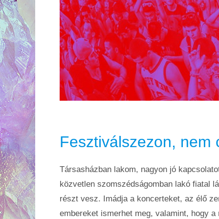
Fesztiválszezon, nem c
Társasházban lakom, nagyon jó kapcsolatot
közvetlen szomszédságomban lakó fiatal lá
részt vesz. Imádja a koncerteket, az élő z
embereket ismerhet meg, valamint, hogy a 