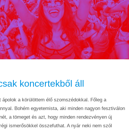
sak koncertekből áll
 ápolok a körülöttem élő szomszédokkal. Főleg a
nnyal. Bohém egyetemista, aki minden nagyon fesztiválon
enét, a tömeget és azt, hogy minden rendezvényen új
régi ismerősökkel összefuthat. A nyár neki nem szól