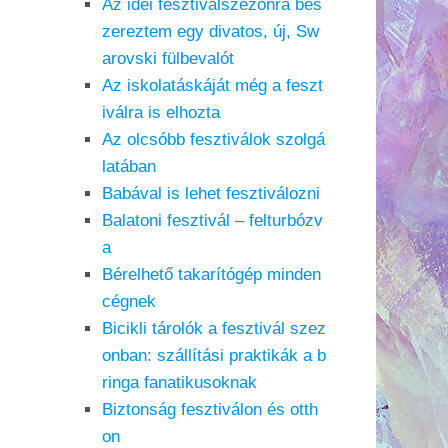
Az idei fesztiválszezonra bes
zereztem egy divatos, új, Sw
arovski fülbevalót
Az iskolatáskáját még a feszt
iválra is elhozta
Az olcsóbb fesztiválok szolgá
latában
Babával is lehet fesztiválozni
Balatoni fesztivál – felturbózv
a
Bérelhető takarítógép minden
cégnek
Bicikli tárolók a fesztivál szez
onban: szállítási praktikák a b
ringa fanatikusoknak
Biztonság fesztiválon és otth
on