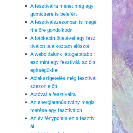
A fesztiválra menet még egy
gumicsere is belefért
A fesztiválszezonban is megé
ri előre gondolkodni
A fotókabin ötletével egy fesz
tiválon találkoztam először
A weboldalunk látogatottabb l
esz mint egy fesztivál, az ő s
egítségükkel
Ablakszigetelés még fesztivál
szezon előtt
Autóval a fesztiválra
Az energiatanúsítvány megis
merése egy fesztiválon
Az év fénypontja ez a fesztiv
ál