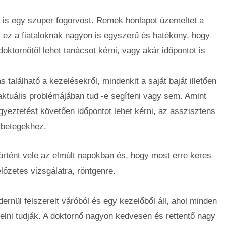
ált is egy szuper fogorvost. Remek honlapot üzemeltet a
, ez a fiataloknak nagyon is egyszerű és hatékony, hogy
doktornőtől lehet tanácsot kérni, vagy akár időpontot is
s található a kezelésekről, mindenkit a saját baját illetően
aktuális problémájában tud -e segíteni vagy sem. Amint
gyeztetést követően időpontot lehet kérni, az asszisztens
 betegekhez.
történt vele az elmúlt napokban és, hogy most erre keres
lőzetes vizsgálatra, röntgenre.
rnül felszerelt váróból és egy kezelőből áll, ahol minden
zelni tudják. A doktornő nagyon kedvesen és rettentő nagy