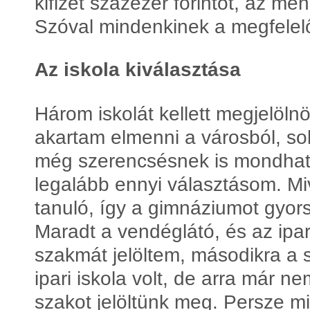
kifizet százezer forintot, az m
Szóval mindenkinek a megfelelő
Az iskola kiválasztása
Három iskolát kellett megjelöl
akartam elmenni a városból, so
még szerencsésnek is mondhat
legalább ennyi választásom. Mi
tanuló, így a gimnáziumot gyorsan
Maradt a vendéglátó, és az ipari
szakmát jelöltem, másodikra a 
ipari iskola volt, de arra már 
szakot jelöltünk meg. Persze mi