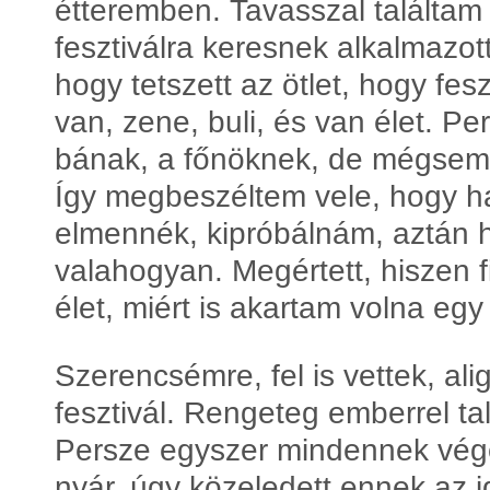
étteremben. Tavasszal találtam 
fesztiválra keresnek alkalmazott
hogy tetszett az ötlet, hogy fes
van, zene, buli, és van élet. Pe
bának, a főnöknek, de mégsem
Így megbeszéltem vele, hogy h
elmennék, kipróbálnám, aztán 
valahogyan. Megértett, hiszen fi
élet, miért is akartam volna eg
Szerencsémre, fel is vettek, ali
fesztivál. Rengeteg emberrel ta
Persze egyszer mindennek vége
nyár, úgy közeledett ennek az 