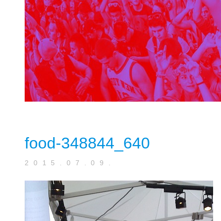
food-348844_640
2015.07.09.